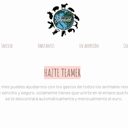
e Sheivid
Habitantes
En adopción
Co
HAZTE TEAMER
al mes puedes ayudarnos con los gastos de todos los animales res
s sencillo y seguro, solamente tienes que unirte en el enlace que h
se te descontará automáticamente y mensualmente el euro.